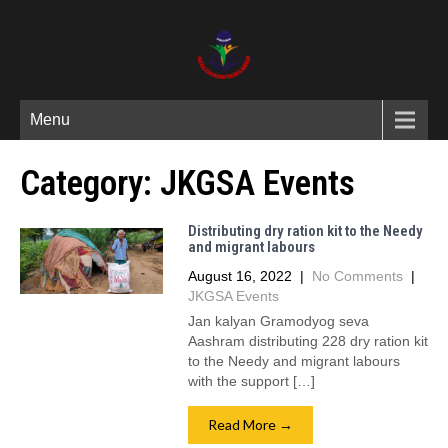
Menu
Category:
JKGSA Events
Distributing dry ration kit to the Needy
and migrant labours
August 16, 2022
|
No Comments
|
JKGSA Events
Jan kalyan Gramodyog seva
Aashram distributing 228 dry ration kit
to the Needy and migrant labours
with the support […]
Read More →